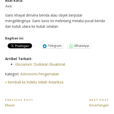
Asal Kata:
Axis
Garis khayal dimana benda atau objek berputar
mengelilinginya. Garis lurus ini melintang melalui pusat benda
dari kutub utara ke kutub selatan.
Bagikan ini:
Telegram
WhatsApp
Artikel Terkait:
Glosarium: Dudukan Ekuatorial
Kategori:
Astronomi Pengamatan
« Kembali ke Indeks Istilah Antariksa
Navigasi
PREVIOUS POST
NEXT POST
Previous
Next
Maser
Kecerlangan
pos
Post:
Post: