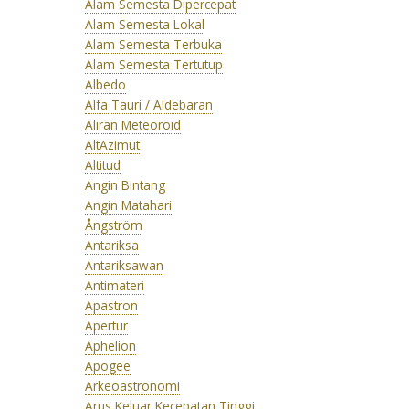
Alam Semesta Dipercepat
Alam Semesta Lokal
Alam Semesta Terbuka
Alam Semesta Tertutup
Albedo
Alfa Tauri / Aldebaran
Aliran Meteoroid
AltAzimut
Altitud
Angin Bintang
Angin Matahari
Ångström
Antariksa
Antariksawan
Antimateri
Apastron
Apertur
Aphelion
Apogee
Arkeoastronomi
Arus Keluar Kecepatan Tinggi