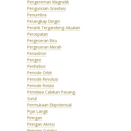
Pengereman Magnetik
Penguncian Gravitasi
Penumbra
Perangkap Dingin
Peranti Tergandeng–Muatan
Percepatan
Pergeseran Biru
Pergeseran Merah
Periastron
Perigee
Perihelion
Periode Orbit
Periode Revolusi
Periode Rotasi
Peristiwa Cabikan Pasang-
Surut
Permukaan Ekipotensial
Pijar Langit
Piringan
Piringan Akresi
Piringan Galaksi