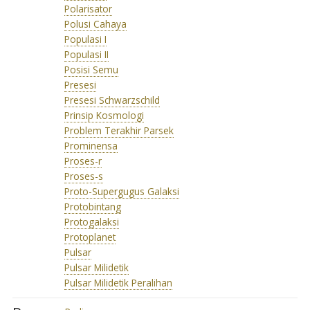
Polarisator
Polusi Cahaya
Populasi I
Populasi II
Posisi Semu
Presesi
Presesi Schwarzschild
Prinsip Kosmologi
Problem Terakhir Parsek
Prominensa
Proses-r
Proses-s
Proto-Supergugus Galaksi
Protobintang
Protogalaksi
Protoplanet
Pulsar
Pulsar Milidetik
Pulsar Milidetik Peralihan