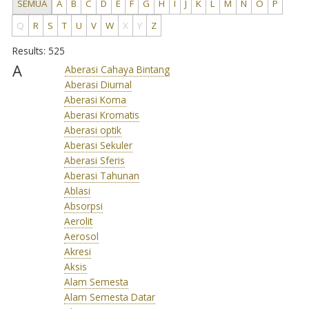
SEMUA
A
B
C
D
E
F
G
H
I
J
K
L
M
N
O
P
Q
R
S
T
U
V
W
X
Y
Z
Results: 525
A
Aberasi Cahaya Bintang
Aberasi Diurnal
Aberasi Koma
Aberasi Kromatis
Aberasi optik
Aberasi Sekuler
Aberasi Sferis
Aberasi Tahunan
Ablasi
Absorpsi
Aerolit
Aerosol
Akresi
Aksis
Alam Semesta
Alam Semesta Datar