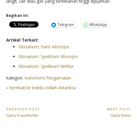
langit, cair atau gas yang bertekanan tinggi dipijarkan.
Bagikan ini:
Telegram
WhatsApp
Artikel Terkait:
Glosarium: Garis Absorpsi
Glosarium: Spektrum Absorpsi
Glosarium: Spektrum Nirfitur
Kategori:
Astronomi Pengamatan
« Kembali ke Indeks Istilah Antariksa
Navigasi
PREVIOUS POST
NEXT POST
Previous
Next
Garis Fraunhofer
Garis Emisi
pos
Post:
Post: