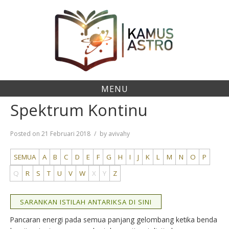
Skip
to
content
MENU
Spektrum Kontinu
Posted on
21 Februari 2018
by
avivahy
SEMUA
A
B
C
D
E
F
G
H
I
J
K
L
M
N
O
P
Q
R
S
T
U
V
W
X
Y
Z
SARANKAN ISTILAH ANTARIKSA DI SINI
Pancaran energi pada semua panjang gelombang ketika benda