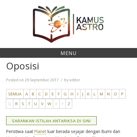
Skip
to
content
MENU
Oposisi
Posted on
29 September 2017
by
editor
SEMUA
A
B
C
D
E
F
G
H
I
J
K
L
M
N
O
P
Q
R
S
T
U
V
W
X
Y
Z
SARANKAN ISTILAH ANTARIKSA DI SINI
Peristiwa saat
Planet
luar berada sejajar dengan Bumi dan