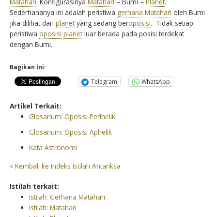
Matahari
. Konfigurasinya
Matahari
– Bumi –
Planet
.
Sederhananya ini adalah peristiwa
gerhana Matahari
oleh Bumi
jika dilihat dari
planet
yang sedang ber
oposisi
. Tidak setiap
peristiwa
oposisi
planet
luar berada pada posisi terdekat
dengan Bumi.
Bagikan ini:
Telegram
WhatsApp
Artikel Terkait:
Glosarium: Oposisi Perihelik
Glosarium: Oposisi Aphelik
Kata Astronomi
« Kembali ke Indeks Istilah Antariksa
Istilah terkait:
Istilah: Gerhana Matahari
Istilah: Matahari