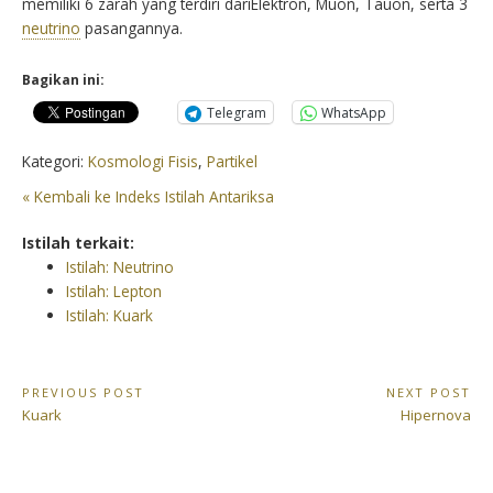
memiliki 6 zarah yang terdiri dariElektron, Muon, Tauon, serta 3
neutrino
pasangannya.
Bagikan ini:
Telegram
WhatsApp
Kategori:
Kosmologi Fisis
,
Partikel
« Kembali ke Indeks Istilah Antariksa
Istilah terkait:
Istilah: Neutrino
Istilah: Lepton
Istilah: Kuark
Navigasi
PREVIOUS POST
NEXT POST
Previous
Next
Kuark
Hipernova
pos
Post:
Post: