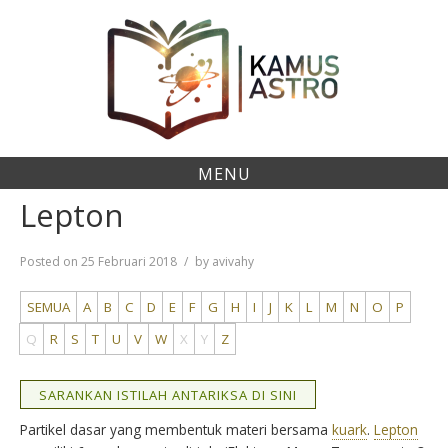
Skip
to
content
MENU
Lepton
Posted on
25 Februari 2018
by
avivahy
SEMUA
A
B
C
D
E
F
G
H
I
J
K
L
M
N
O
P
Q
R
S
T
U
V
W
X
Y
Z
SARANKAN ISTILAH ANTARIKSA DI SINI
Partikel dasar yang membentuk materi bersama
kuark
.
Lepton