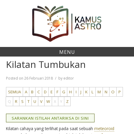
Skip
to
content
MENU
Kilatan Tumbukan
Posted on
26 Februari 2018
by
editor
SEMUA
A
B
C
D
E
F
G
H
I
J
K
L
M
N
O
P
Q
R
S
T
U
V
W
X
Y
Z
SARANKAN ISTILAH ANTARIKSA DI SINI
Kilatan cahaya yang terlihat pada saat sebuah
meteoroid