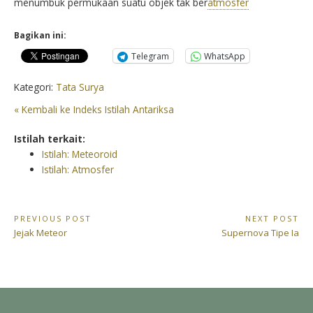
menumbuk permukaan suatu objek tak ber
atmosfer
Bagikan ini:
Telegram
WhatsApp
Kategori:
Tata Surya
« Kembali ke Indeks Istilah Antariksa
Istilah terkait:
Istilah: Meteoroid
Istilah: Atmosfer
Navigasi
PREVIOUS POST
NEXT POST
Previous
Next
Jejak Meteor
Supernova Tipe Ia
pos
Post:
Post: