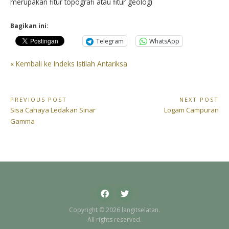
merupakan fitur topografi atau fitur geologi
Bagikan ini:
Telegram
WhatsApp
« Kembali ke Indeks Istilah Antariksa
Navigasi
PREVIOUS POST
NEXT POST
Previous
Next
Sisa Cahaya Ledakan Sinar
Logam Campuran
pos
Post:
Post:
Gamma
Facebook
Twitter
Copyright © 2026 langitselatan.
All rights reserved.