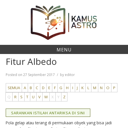
Skip
to
content
MENU
Fitur Albedo
Posted on
27 September 2017
by
editor
SEMUA
A
B
C
D
E
F
G
H
I
J
K
L
M
N
O
P
Q
R
S
T
U
V
W
X
Y
Z
SARANKAN ISTILAH ANTARIKSA DI SINI
Pola gelap atau terang di permukaan obyek yang bisa jadi