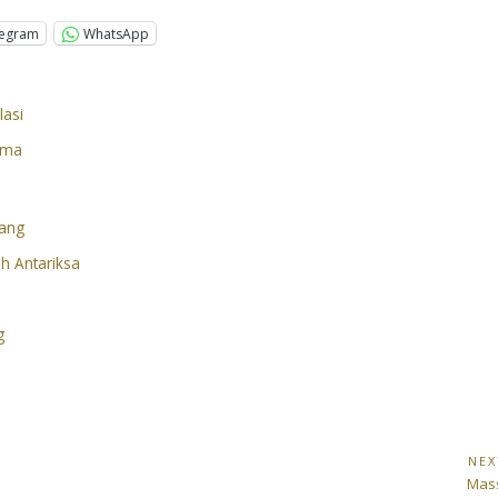
legram
WhatsApp
lasi
sma
k
tang
ah Antariksa
g
NEX
Nex
Mas