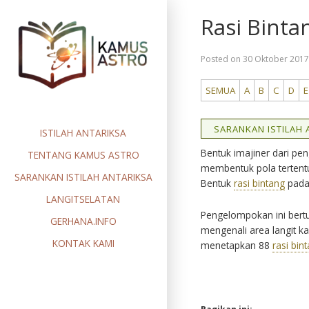
Skip
Rasi Binta
to
content
Posted on
30 Oktober 201
SEMUA
A
B
C
D
E
SARANKAN ISTILAH A
ISTILAH ANTARIKSA
Bentuk imajiner dari p
TENTANG KAMUS ASTRO
membentuk pola tertentu
SARANKAN ISTILAH ANTARIKSA
Bentuk
rasi bintang
pada
LANGITSELATAN
Pengelompokan ini ber
GERHANA.INFO
mengenali area langit k
KONTAK KAMI
menetapkan 88
rasi bin