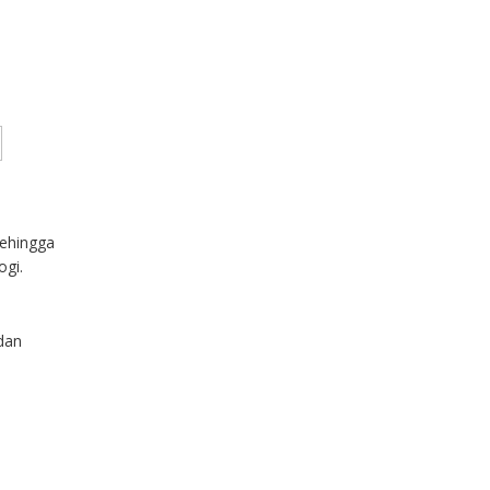
sehingga
ogi.
dan