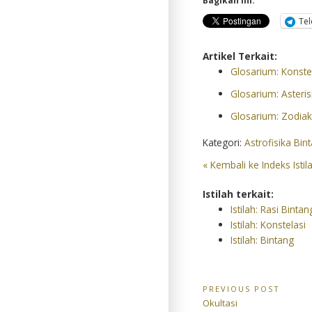
Bagikan ini:
Te
Artikel Terkait:
Glosarium: Konste
Glosarium: Asteri
Glosarium: Zodia
Kategori:
Astrofisika Bin
« Kembali ke Indeks Istil
Istilah terkait:
Istilah: Rasi Bintan
Istilah: Konstelasi
Istilah: Bintang
Navigasi
PREVIOUS POST
Previous
Okultasi