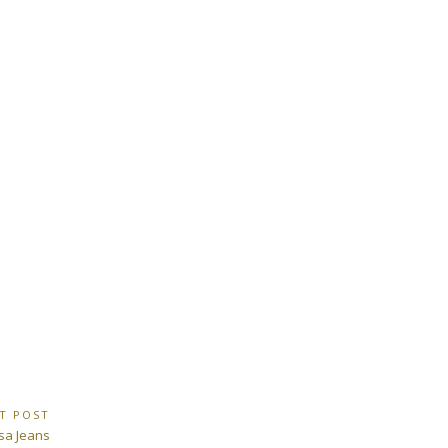
T POST
t
sa Jeans