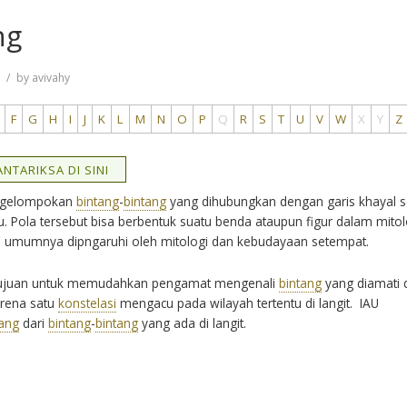
ng
7
by
avivahy
F
G
H
I
J
K
L
M
N
O
P
Q
R
S
T
U
V
W
X
Y
Z
NTARIKSA DI SINI
engelompokan
bintang
-
bintang
yang dihubungkan dengan garis khayal 
. Pola tersebut bisa berbentuk suatu benda ataupun figur dalam mitol
 umumnya dipngaruhi oleh mitologi dan kebudayaan setempat.
tujuan untuk memudahkan pengamat mengenali
bintang
yang diamati 
arena satu
konstelasi
mengacu pada wilayah tertentu di langit. IAU
tang
dari
bintang
-
bintang
yang ada di langit.