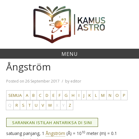
Skip
to
content
MENU
Ångström
Posted on
26 September 2017
by
editor
SEMUA
A
B
C
D
E
F
G
H
I
J
K
L
M
N
O
P
Q
R
S
T
U
V
W
X
Y
Z
SARANKAN ISTILAH ANTARIKSA DI SINI
10
satuang panjang, 1
Ångström
(Å) = 10
meter (m) = 0.1