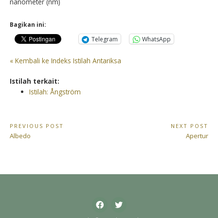
nanometer (nm)
Bagikan ini:
Telegram
WhatsApp
« Kembali ke Indeks Istilah Antariksa
Istilah terkait:
Istilah: Ångström
Navigasi
PREVIOUS POST
NEXT POST
Previous
Next
Albedo
Apertur
pos
Post:
Post:
Facebook
Twitter