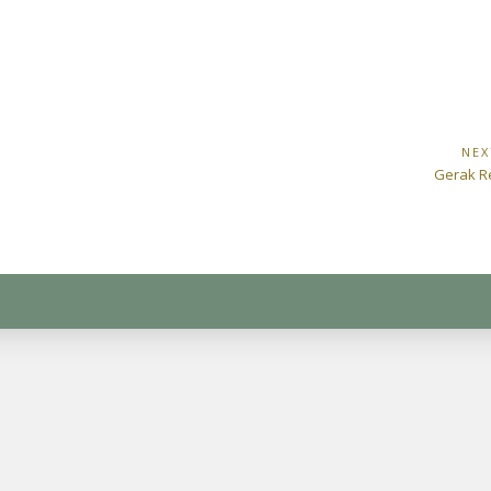
s
NEX
Next
Gerak R
Post: