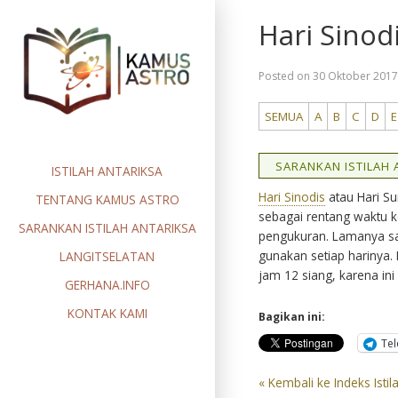
Skip
Hari Sinod
to
content
Posted on
30 Oktober 201
SEMUA
A
B
C
D
E
SARANKAN ISTILAH A
ISTILAH ANTARIKSA
Hari Sinodis
atau Hari 
TENTANG KAMUS ASTRO
sebagai rentang waktu k
SARANKAN ISTILAH ANTARIKSA
pengukuran. Lamanya sat
gunakan setiap harinya. 
LANGITSELATAN
jam 12 siang, karena ini
GERHANA.INFO
KONTAK KAMI
Bagikan ini:
Te
« Kembali ke Indeks Istil