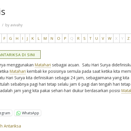
is
7
by
avivahy
F
G
H
I
J
K
L
M
N
O
P
Q
R
S
T
U
V
W
X
Y
Z
NTARIKSA DI SINI
Surya menggunakan
Matahari
sebagai acuan. Satu Hari Surya didefinisi
etika
Matahari
kembali ke posisinya semula pada saat ketika kita mem
u Hari Surya kita definisikan sebagai 24 jam, sebagaimana yang kita
Itulah sebabnya pagi hari tetap selalu jam 6 pagi dan tengah hari tetap
 adalah jam yang kita pakai sehari-hari diukur berdasarkan posisi
Mata
legram
WhatsApp
ah Antariksa