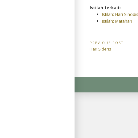
Istilah terkait:
Istilah: Hari Sinodi
Istilah: Matahari
Navigasi
PREVIOUS POST
Previous
Hari Sideris
pos
Post: