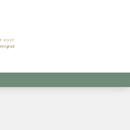
T POST
etrograd