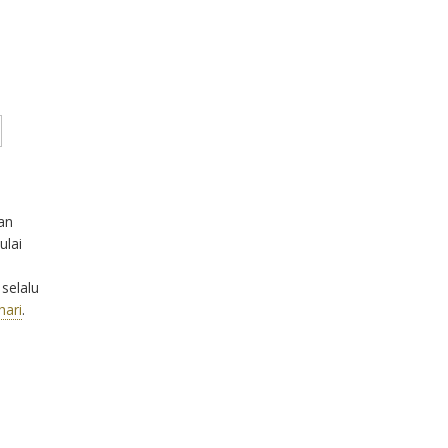
kan
ulai
 selalu
hari
.