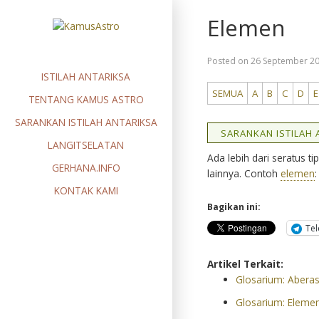
Skip
Elemen
to
content
Posted on
26 September 2
ISTILAH ANTARIKSA
SEMUA
A
B
C
D
E
TENTANG KAMUS ASTRO
SARANKAN ISTILAH ANTARIKSA
SARANKAN ISTILAH A
LANGITSELATAN
Ada lebih dari seratus ti
GERHANA.INFO
lainnya. Contoh
elemen
KONTAK KAMI
Bagikan ini:
Te
Artikel Terkait:
Glosarium: Aberas
Glosarium: Elemen