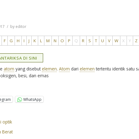
017
by
editor
F
G
H
I
J
K
L
M
N
O
P
Q
R
S
T
U
V
W
X
Y
Z
NTARIKSA DI SINI
pe
atom
yang disebut
elemen
.
Atom
dari
elemen
tertentu identik satu
: oksigen, besi, dan emas
legram
WhatsApp
i optik
 Berat