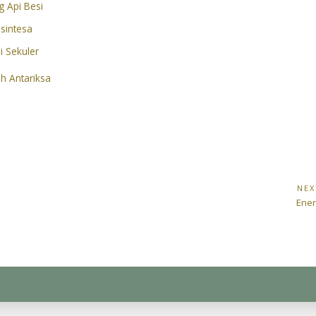
 Api Besi
sintesa
i Sekuler
ah Antariksa
NEX
Nex
Ener
Post