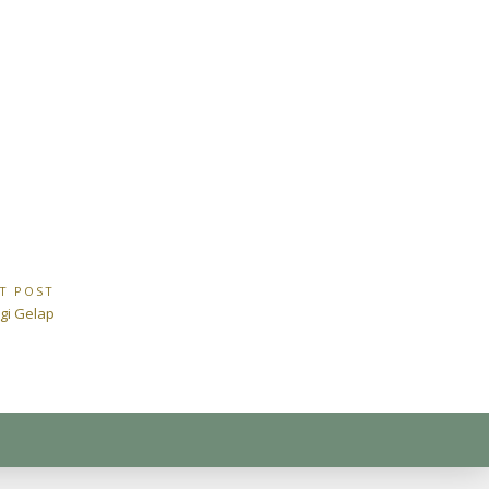
T POST
t
gi Gelap
: