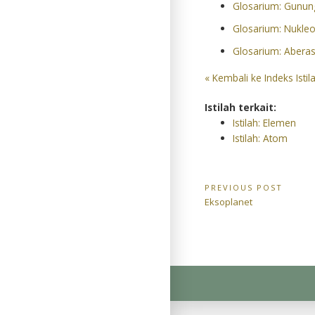
Glosarium: Gunung
Glosarium: Nukleo
Glosarium: Aberas
« Kembali ke Indeks Istil
Istilah terkait:
Istilah: Elemen
Istilah: Atom
Navigasi
PREVIOUS POST
Previous
Eksoplanet
pos
Post: