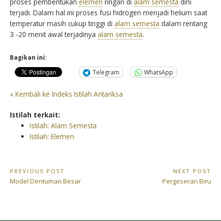
proses pembentukan
elemen
ringan di
alam semesta
dini
terjadi. Dalam hal ini proses fusi hidrogen menjadi helium saat
temperatur masih cukup tinggi di
alam semesta
dalam rentang
3 -20 menit awal terjadinya
alam semesta
.
Bagikan ini:
Telegram
WhatsApp
« Kembali ke Indeks Istilah Antariksa
Istilah terkait:
Istilah: Alam Semesta
Istilah: Elemen
Navigasi
PREVIOUS POST
NEXT POST
Previous
Next
Model Dentuman Besar
Pergeseran Biru
pos
Post:
Post: