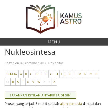
Skip
to
content
MENU
Nukleosintesa
Posted on
26 September 2017
by
editor
SEMUA
A
B
C
D
E
F
G
H
I
J
K
L
M
N
O
P
Q
R
S
T
U
V
W
X
Y
Z
SARANKAN ISTILAH ANTARIKSA DI SINI
Proses yang terjadi 3 menit setelah
alam semesta
dimulai dan