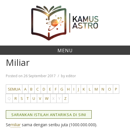
Skip
to
content
MENU
Miliar
Posted on
26 September 2017
by
editor
SEMUA
A
B
C
D
E
F
G
H
I
J
K
L
M
N
O
P
Q
R
S
T
U
V
W
X
Y
Z
SARANKAN ISTILAH ANTARIKSA DI SINI
Se
miliar
sama dengan seribu juta (1000.000.000).