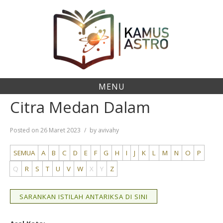
Skip
to
content
MENU
Citra Medan Dalam
Posted on
26 Maret 2023
by
avivahy
SEMUA
A
B
C
D
E
F
G
H
I
J
K
L
M
N
O
P
Q
R
S
T
U
V
W
X
Y
Z
SARANKAN ISTILAH ANTARIKSA DI SINI