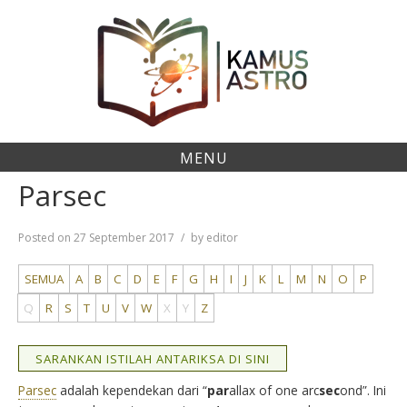
Skip
to
content
MENU
Parsec
Posted on
27 September 2017
by
editor
SEMUA
A
B
C
D
E
F
G
H
I
J
K
L
M
N
O
P
Q
R
S
T
U
V
W
X
Y
Z
SARANKAN ISTILAH ANTARIKSA DI SINI
Parsec
adalah kependekan dari “
par
allax of one arc
sec
ond”. Ini