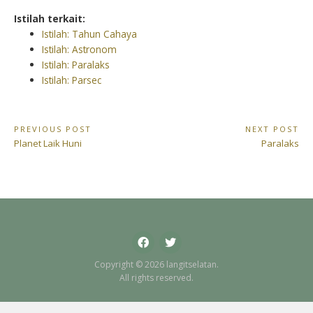
Istilah terkait:
Istilah: Tahun Cahaya
Istilah: Astronom
Istilah: Paralaks
Istilah: Parsec
Navigasi
PREVIOUS POST
NEXT POST
Previous
Next
Planet Laik Huni
Paralaks
pos
Post:
Post:
Facebook
Twitter
Copyright © 2026 langitselatan.
All rights reserved.