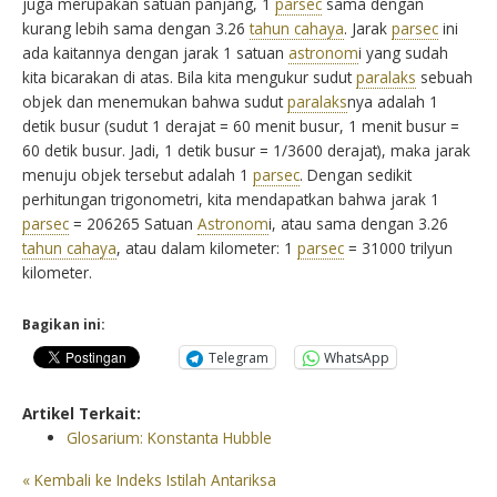
juga merupakan satuan panjang, 1
parsec
sama dengan
kurang lebih sama dengan 3.26
tahun cahaya
. Jarak
parsec
ini
ada kaitannya dengan jarak 1 satuan
astronom
i yang sudah
kita bicarakan di atas. Bila kita mengukur sudut
paralaks
sebuah
objek dan menemukan bahwa sudut
paralaks
nya adalah 1
detik busur (sudut 1 derajat = 60 menit busur, 1 menit busur =
60 detik busur. Jadi, 1 detik busur = 1/3600 derajat), maka jarak
menuju objek tersebut adalah 1
parsec
. Dengan sedikit
perhitungan trigonometri, kita mendapatkan bahwa jarak 1
parsec
= 206265 Satuan
Astronom
i, atau sama dengan 3.26
tahun cahaya
, atau dalam kilometer: 1
parsec
= 31000 trilyun
kilometer.
Bagikan ini:
Telegram
WhatsApp
Artikel Terkait:
Glosarium: Konstanta Hubble
« Kembali ke Indeks Istilah Antariksa