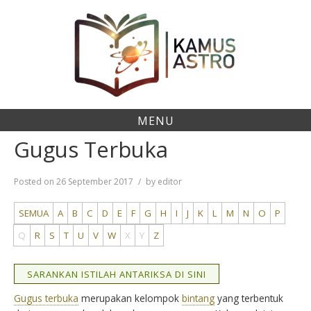
Skip
to
content
MENU
Gugus Terbuka
Posted on
26 September 2017
by
editor
SEMUA
A
B
C
D
E
F
G
H
I
J
K
L
M
N
O
P
Q
R
S
T
U
V
W
X
Y
Z
SARANKAN ISTILAH ANTARIKSA DI SINI
Gugus terbuka
merupakan kelompok
bintang
yang terbentuk