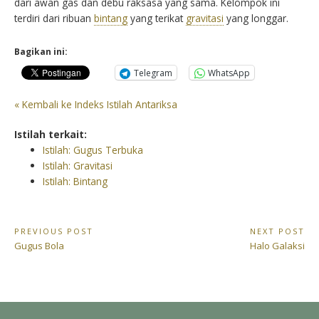
dari awan gas dan debu raksasa yang sama. Kelompok ini
terdiri dari ribuan
bintang
yang terikat
gravitasi
yang longgar.
Bagikan ini:
Telegram
WhatsApp
« Kembali ke Indeks Istilah Antariksa
Istilah terkait:
Istilah: Gugus Terbuka
Istilah: Gravitasi
Istilah: Bintang
Navigasi
PREVIOUS POST
NEXT POST
Previous
Next
Gugus Bola
Halo Galaksi
pos
Post:
Post: