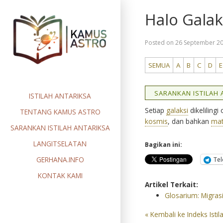
Skip
Halo Galak
to
content
Posted on
26 September 2
SEMUA
A
B
C
D
E
SARANKAN ISTILAH A
ISTILAH ANTARIKSA
Setiap
galaksi
dikelilingi
TENTANG KAMUS ASTRO
kosmis
, dan bahkan
mat
SARANKAN ISTILAH ANTARIKSA
LANGITSELATAN
Bagikan ini:
GERHANA.INFO
Te
KONTAK KAMI
Artikel Terkait:
Glosarium: Migras
« Kembali ke Indeks Istil