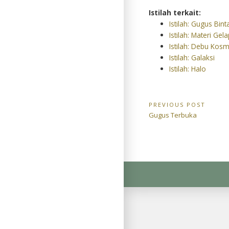
Istilah terkait:
Istilah: Gugus Bin
Istilah: Materi Gel
Istilah: Debu Kosm
Istilah: Galaksi
Istilah: Halo
Navigasi
PREVIOUS POST
Previous
Gugus Terbuka
pos
Post: