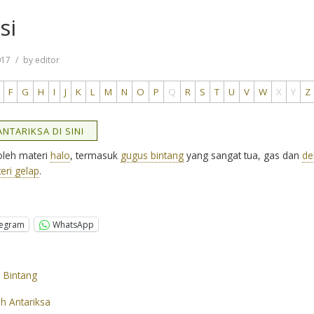
si
017
by
editor
F
G
H
I
J
K
L
M
N
O
P
Q
R
S
T
U
V
W
X
Y
Z
NTARIKSA DI SINI
 oleh materi
halo
, termasuk
gugus bintang
yang sangat tua, gas dan
de
eri gelap
.
legram
WhatsApp
i Bintang
ah Antariksa