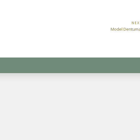
NEX
Next
Model Dentuma
Post: