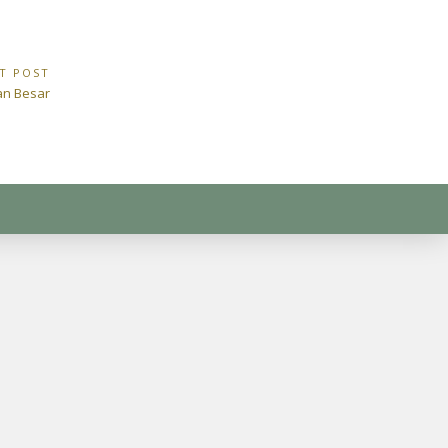
T POST
n Besar