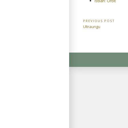
Istilah: Orbit
Navigasi
PREVIOUS POST
Previous
Ultraungu
pos
Post: