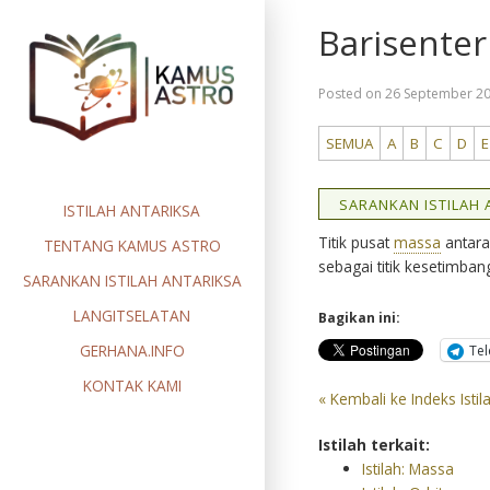
Skip
Barisenter
to
content
Posted on
26 September 2
SEMUA
A
B
C
D
E
SARANKAN ISTILAH A
ISTILAH ANTARIKSA
Titik pusat
massa
antara
TENTANG KAMUS ASTRO
sebagai titik kesetimban
SARANKAN ISTILAH ANTARIKSA
LANGITSELATAN
Bagikan ini:
GERHANA.INFO
Te
KONTAK KAMI
« Kembali ke Indeks Istil
Istilah terkait:
Istilah: Massa