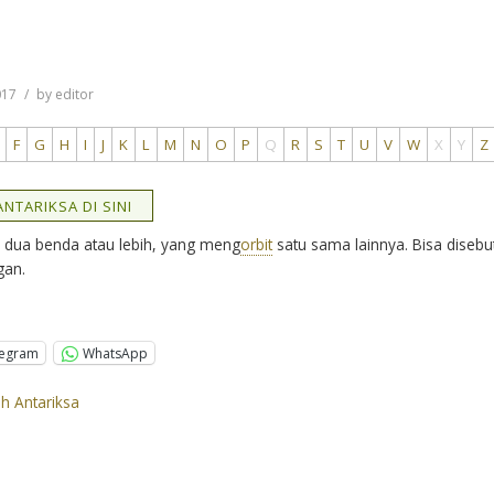
017
by
editor
F
G
H
I
J
K
L
M
N
O
P
Q
R
S
T
U
V
W
X
Y
Z
NTARIKSA DI SINI
 dua benda atau lebih, yang meng
orbit
satu sama lainnya. Bisa disebu
gan.
legram
WhatsApp
ah Antariksa