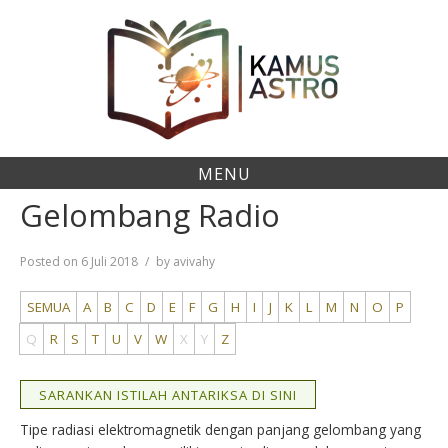
Skip
to
content
MENU
Gelombang Radio
Posted on
6 Juli 2018
by
avivahy
SEMUA
A
B
C
D
E
F
G
H
I
J
K
L
M
N
O
P
Q
R
S
T
U
V
W
X
Y
Z
SARANKAN ISTILAH ANTARIKSA DI SINI
Tipe radiasi elektromagnetik dengan panjang gelombang yang