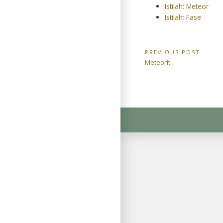
Istilah: Meteor
Istilah: Fase
Navigasi
PREVIOUS POST
Previous
Meteorit
pos
Post: