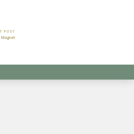
T POST
t
r Magnet
: