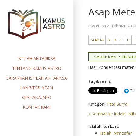
Skip
Asap Mete
to
content
Posted on
21 Februari 201
SEMUA
A
B
C
D
E
SARANKAN ISTILAH A
ISTILAH ANTARIKSA
Hasil kondensasi mate
TENTANG KAMUS ASTRO
SARANKAN ISTILAH ANTARIKSA
Bagikan ini:
LANGITSELATAN
Te
GERHANA.INFO
Kategori:
Tata Surya
KONTAK KAMI
« Kembali ke Indeks Istil
Istilah terkait:
Istilah: Atmosfer