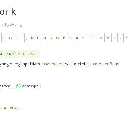
orik
9
by
avivahy
F
G
H
I
J
K
L
M
N
O
P
Q
R
S
T
U
V
W
X
Y
Z
NTARIKSA DI SINI
ri yang menguap dalam
fase
meteor
saat melintasi
atmosfer
Bumi.
legram
WhatsApp
ah Antariksa