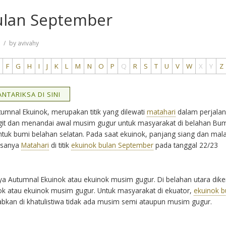
ulan September
7
by
avivahy
F
G
H
I
J
K
L
M
N
O
P
Q
R
S
T
U
V
W
X
Y
Z
NTARIKSA DI SINI
tumnal Ekuinok, merupakan titik yang dilewati
matahari
dalam perjala
angit dan menandai awal musim gugur untuk masyarakat di belahan Bum
tuk bumi belahan selatan. Pada saat ekuinok, panjang siang dan ma
asanya
Matahari
di titik
ekuinok bulan September
pada tanggal 22/23
a Autumnal Ekuinok atau ekuinok musim gugur. Di belahan utara dike
ok atau ekuinok musim gugur. Untuk masyarakat di ekuator,
ekuinok b
ebabkan di khatulistiwa tidak ada musim semi ataupun musim gugur.