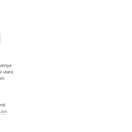
nannya
i utara
lam
nal
ulan