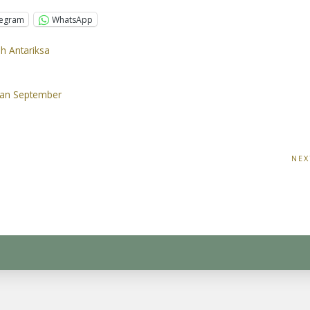
legram
WhatsApp
ah Antariksa
ulan September
NEX