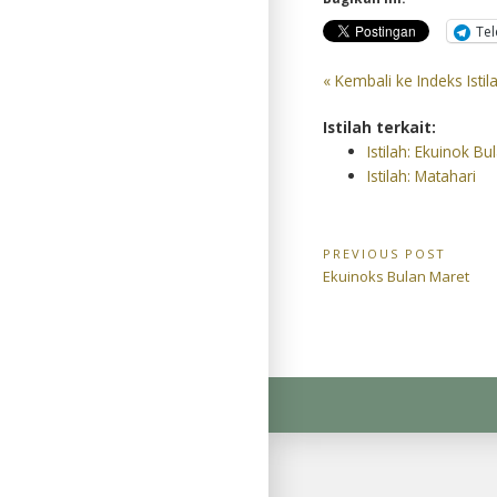
Te
« Kembali ke Indeks Istil
Istilah terkait:
Istilah: Ekuinok B
Istilah: Matahari
Navigasi
PREVIOUS POST
Previous
Ekuinoks Bulan Maret
pos
Post: