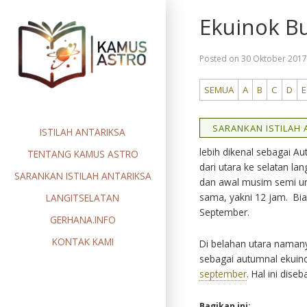
Skip
Ekuinok B
to
content
Posted on
30 Oktober 201
SEMUA
A
B
C
D
E
SARANKAN ISTILAH A
ISTILAH ANTARIKSA
lebih dikenal sebagai Au
TENTANG KAMUS ASTRO
dari utara ke selatan l
SARANKAN ISTILAH ANTARIKSA
dan awal musim semi un
sama, yakni 12 jam. Bi
LANGITSELATAN
September.
GERHANA.INFO
KONTAK KAMI
Di belahan utara namany
sebagai autumnal ekuin
september
. Hal ini dis
Bagikan ini: