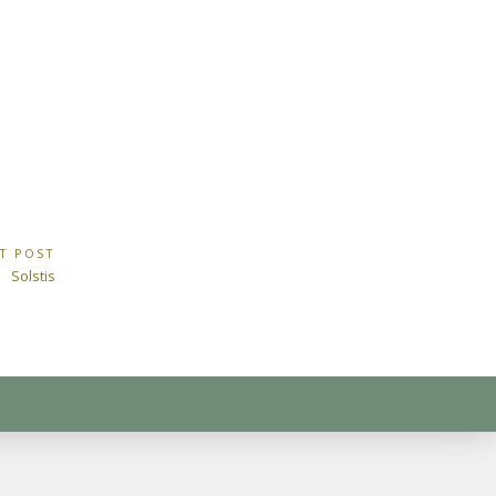
T POST
Next
Solstis
Post: