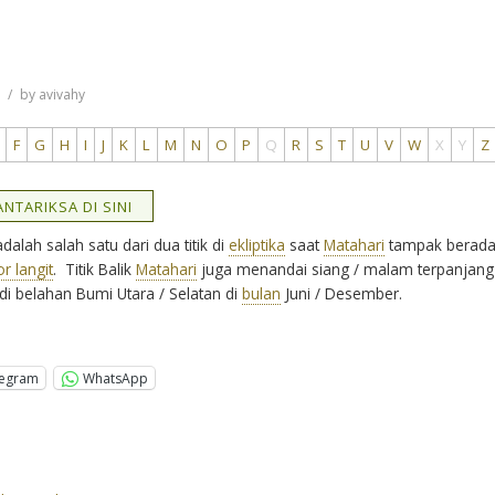
7
by
avivahy
F
G
H
I
J
K
L
M
N
O
P
Q
R
S
T
U
V
W
X
Y
Z
NTARIKSA DI SINI
dalah salah satu dari dua titik di
ekliptika
saat
Matahari
tampak berada
r langit
. Titik Balik
Matahari
juga menandai siang / malam terpanjang
i belahan Bumi Utara / Selatan di
bulan
Juni / Desember.
legram
WhatsApp