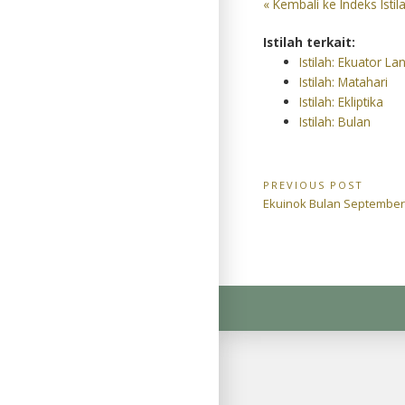
« Kembali ke Indeks Istil
Istilah terkait:
Istilah: Ekuator Lan
Istilah: Matahari
Istilah: Ekliptika
Istilah: Bulan
Navigasi
PREVIOUS POST
Previous
Ekuinok Bulan Septembe
pos
Post: