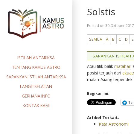
Skip
Solstis
to
content
Posted on
30 Oktober 201
SEMUA
A
B
C
D
E
SARANKAN ISTILAH A
ISTILAH ANTARIKSA
Atau titik balik
matahari
a
TENTANG KAMUS ASTRO
posisi terjauh dari
ekuato
SARANKAN ISTILAH ANTARIKSA
malam/siang terpendek d
LANGITSELATAN
Bagikan ini:
GERHANA.INFO
Te
KONTAK KAMI
Artikel Terkait:
Kata Astronomi