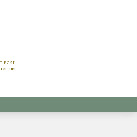
T POST
ulan Juni