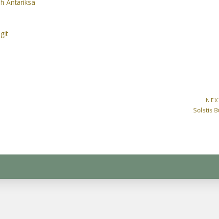
ah Antariksa
git
NEX
Next
r
Solstis B
Post: