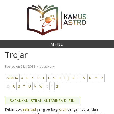
Skip
to
content
MENU
Trojan
Posted on
5 Juli 2018
by
avivahy
SEMUA
A
B
C
D
E
F
G
H
I
J
K
L
M
N
O
P
Q
R
S
T
U
V
W
X
Y
Z
SARANKAN ISTILAH ANTARIKSA DI SINI
Kelompok
asteroid
yang berbagi
orbit
dengan Jupiter dan